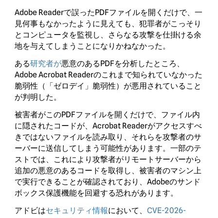
Adobe Readerで誤ったPDFファイルを開くだけで、一
見何事もなかったように見えても、犯罪者がこっそり
とコンピュータを監視し、さらなる攻撃を仕掛ける余
地を与えてしまうことになりかねなかった。
ある
研究者が
悪意のあるPDFを分析したところ、
Adobe Acrobat Readerのこれまで知られていなかった
脆弱性（「ゼロデイ」脆弱性）が悪用されていること
が判明した。
被害者がこのPDFファイルを開くだけで、ファイル内
に隠されたコードが、Acrobat Readerがアクセスすべ
きではないファイルを読み取り、それらを攻撃者のサ
ーバーに送信してしまう可能性があります。一部のテ
ストでは、これにより攻撃者がリモートサーバーから
追加の悪意のあるコードを取得し、被害者のマシン上
で実行できることが確認されており、Adobeのサンド
ボックス保護機能を回避する恐れがあります。
アドビは
セキュリティ情報
において、
CVE-2026-