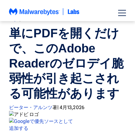
コ
ン
テ
バグ
、
ニュース
ン
単にPDFを開くだけ
ツ
へ
で、このAdobe
ス
キ
Readerのゼロデイ脆
ッ
プ
弱性が引き起こされ
る可能性があります
ピーター・アルンツ
著
|
4月13,2026