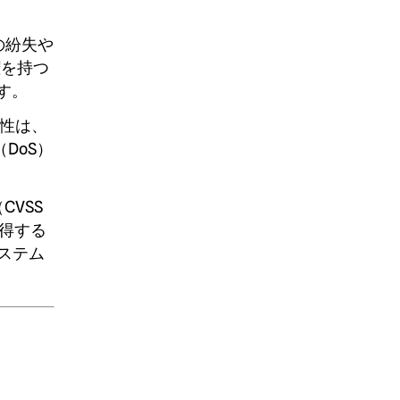
スの紛失や
権を持つ
す。
弱性は、
DoS）
CVSS
取得する
ステム