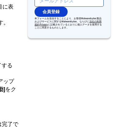
目に表
会員登録
本フォームを送信することにより、お客様Malwarebytes 製品
す。
およびサービスに関するMalwarebytes 、ならびに
当社の利用
規約
Privacy
に記載されているとおりに個人データを使用する
ことに同意するものとします。
了する
アップ
をク
動]
は完了で