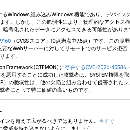
するWindows 組み込みWindows 機能であり、デバイ
ます。しかし、この脆弱性により、物理的なアクセス
を回避し、暗号化されたデータにアクセスできる可能性がありま
9160
（CVSS スコア：10点満点中7.5点）です。この脆
要なWebサーバーに対してリモートでのサービス拒否（
ります。
Framework (CTFMON) に
存在するCVE-2026-45586
（
性を悪用することに成功した攻撃者は、SYSTEM権限を
oP）の脆弱性は、他の欠陥と組み合わせて侵害されたシ
撃者にとって特に価値の高いものです。
。
インを超えて広がるべきではありません。
今すぐ
に脅威を持ち込まないようにしましょう。