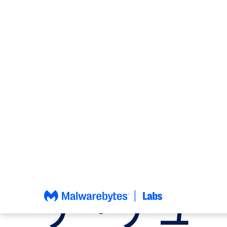
コ
ン
テ
ン
バグ
、
ニュース
ツ
へ
マイクロ
ス
キ
ッ
トが過去
プ
規模の「
チ・チュ