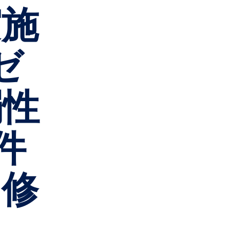
実施
ゼ
弱性
件
を修