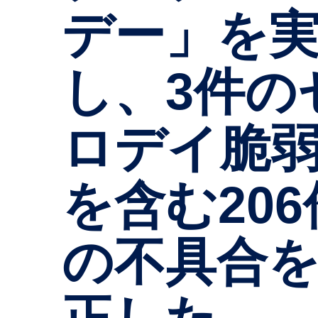
デー」を
し、3件の
ロデイ脆
を含む206
の不具合