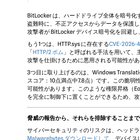
BitLocker は、ハードドライブ全体を暗号化
盗難時に、不正アクセスからデータを保護し
攻撃者が BitLocker デバイス暗号化
もう1つは、HTTP.sys に存在する
CVE-2026-4
「
HTTP/2 ボム
」と呼ばれる手法を用いて、主
攻撃を仕掛けるために悪用される可能性があ
3つ目に取り上げるのは、Windows Translation 
スコア：10点満点中7.8点）です。この脆弱
可能性があります。このような権限昇格（E
を完全に制御下に置くことができるため、攻
脅威の報告から、それらを排除することまで
サイバーセキュリティのリスクは、ヘッドラ
Malwarebytes ダウンロードして
、デバイス