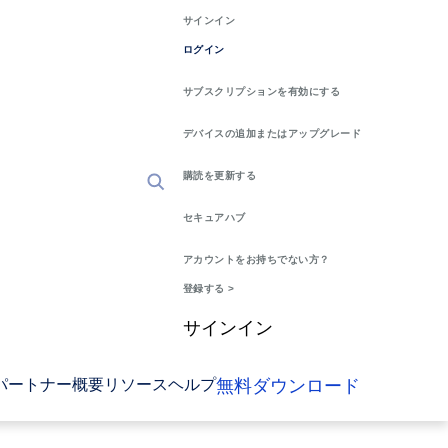
サインイン
ログイン
サブスクリプションを有効にする
デバイスの追加またはアップグレード
購読を更新する
セキュアハブ
アカウントをお持ちでない方？
登録する >
サインイン
無料ダウンロード
パートナー
概要
リソース
ヘルプ