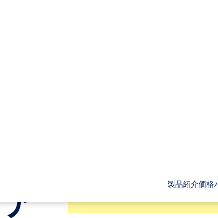
t」
らパ
製品紹介
価格
、ア