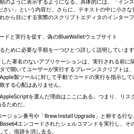
順のように表示するようになる。具体的には、「イン
ださい」という内容だ。さらに、テキストの中に小さな
れから目にする実際のスクリプトエディタのインター
るために必要な手順を一つひとつ詳しく説明していま
ードした署名のないアプリケーションは、実行される前に
タで開いてユーザーが実行するプレーンスクリプトは
pple製ツールに対して手動でコードの実行を指示して
敗する心配はありません。
pleScriptを選んだ理由はここにある。つまり、リス
ねるためだ。
ージョン番号や「Brew Install Upgrade」と称する行
ase64エンコードされたシェルコマンドを実行し、そ
う指示して、痕跡を消し去る。