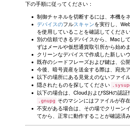
下の手順に従ってください：
制御チャネルを切断するには、本機を
デバイスの
フル
スキャン
を実行し、We
を使用していることを確認してくださ
別の信頼できるデバイスから、Macし
ずはメールや仮想通貨取引所から始め
クリーンなデバイスで作成した新しい
既存のシードフレーズおよび鍵は、公
今後、暗号資産を送金する際は、宛先ア
以下の場所にある見覚えのないファイ
隠されたものを探してください
.sysup
以下の場合は、CloudおよびSSHの
そのマシンにはファイルが存
.gnupg
不安がある場合は、その場でクリーン
てから、正常に動作することが確認済み