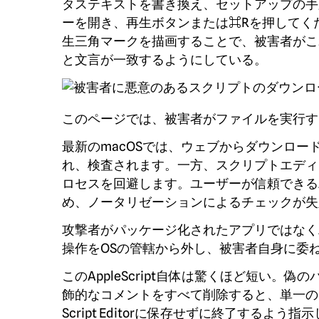
タステキストを書き換え、セットアップの手
ーを開き、再生ボタンまたは⌘Rを押してく
生三角マークを描画することで、被害者がこ
と文言が一致するようにしている。
このページでは、被害者がファイルを実行す
最新のmacOSでは、ウェブからダウンロ
れ、検査されます。一方、スクリプトエディ
ロセスを回避します。ユーザーが信頼できるA
め、ノータリゼーションによるチェックが失
攻撃者がパッケージ化されたアプリではなくAp
操作をOSの管轄から外し、被害者自身に委
このAppleScript自体は驚くほど短い。偽のバ
飾的なコメントをすべて削除すると、単一のB
Script Editorに保存せずに終了するよ