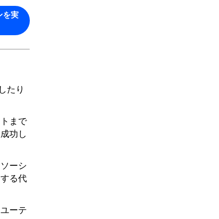
ンを実
避したり
ットまで
は成功し
はソーシ
索する代
けユーテ