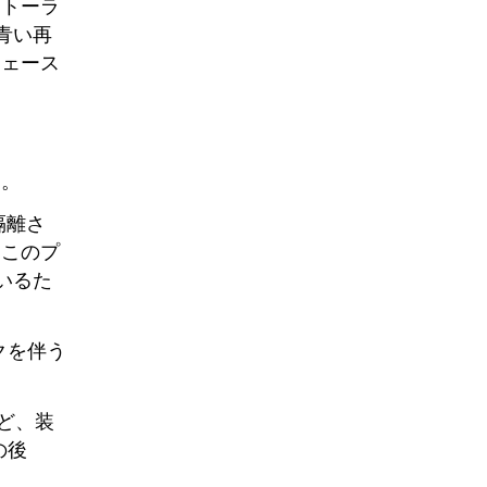
ストーラ
青い再
フェース
す。
隔離さ
、このプ
いるた
クを伴う
など、装
の後