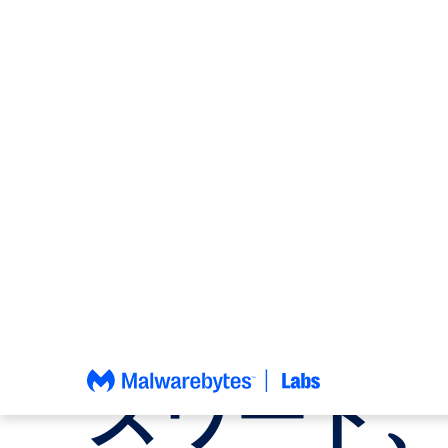
コ
ン
テ
ン
PRIVACY
、
詐欺
、
脅威インテリジェンス
ツ
へ
「Fake
ス
キ
ッ
BlueWalle
プ
がMacか
スワード