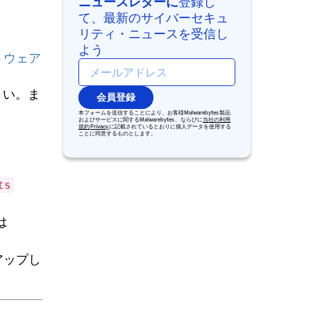
ニュースレターに
登録し
て、最新のサイバーセキュ
リティ・ニュースを受信し
よう
トウェア
さい。ま
会員登録
本フォームを送信することにより、お客様Malwarebytes 製品
およびサービスに関するMalwarebytes 、ならびに
当社の利用
規約
Privacy
に記載されているとおりに個人データを使用する
ことに同意するものとします。
ts
は
アップし