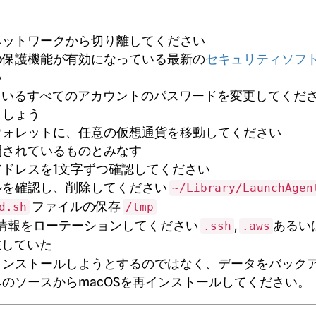
ネットワークから切り離してください
b保護機能が有効になっている最新の
セキュリティソフ
い
ているすべてのアカウントのパスワードを変更してくだ
ましょう
ウォレットに、任意の仮想通貨を移動してください
開されているものとみなす
ドレスを1文字ずつ確認してください
ルを確認し、削除してください
~/Library/LaunchAgen
ファイルの保存
d.sh
/tmp
認証情報をローテーションしてください
,
あるい
.ssh
.aws
在していた
インストールしようとするのではなく、データをバック
のソースからmacOSを再インストールしてください。