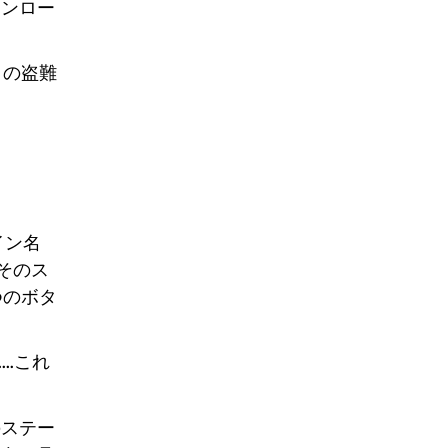
ウンロー
トの盗難
イン名
そのス
つのボタ
……これ
のステー