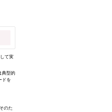
存して実
は典型的
ードを
そのた