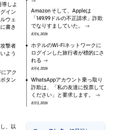
誘導しよ
Amazon そして、Appleは
ログイン
「149.99ドルの不正請求」詐欺
マルウェ
でなりすましていた。
スに書き
8月6, 2026
ホテルのWi-Fiネットワークに
を攻撃者
ログインした旅行者が標的にさ
ないよう
れる
8月4, 2026
ジにアク
」ボタン
WhatsAppアカウント乗っ取り
詐欺は、「私の友達に投票して
ください」と要求します。
。
8月3, 2026
なし、以