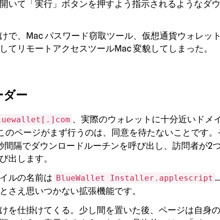
開いて「実行」ボタンを押すよう指示されるようなダ
けで、Mac パスワード窃取ツール、仮想通貨ウォレッ
してリモートアクセスツールMac 変貌してしまった。
ローダー
、実際のウォレットに十分近いドメ
luewallet[.]com
このページがまず行うのは、同意を待たないことです。
秒間隔でダウンロードルーチンを呼び出し、訪問者が2
び出します。
ァイルの名前は
BlueWallet Installer.applescript
とさえ思いつかない拡張機能です。
けを仕掛けてくる。少し間を置いた後、ページは自身