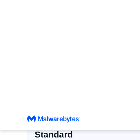
コ
ン
テ
ン
ツ
へ
ス
キ
デ
ッ
プ
信頼できるセキュリティ。す
Standard