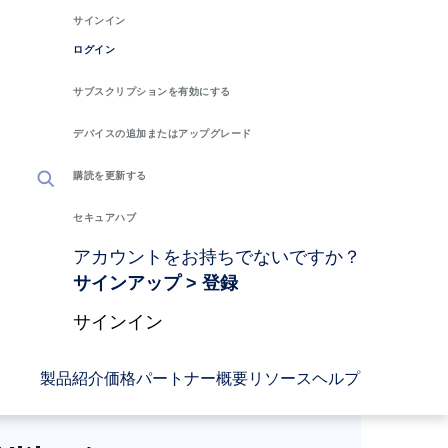
サインイン
ログイン
サブスクリプションを有効にする
デバイスの追加またはアップグレード
購読を更新する
守る
セキュアハブ
アカウントをお持ちでないですか？
サインアップ > 登録
間の返金保証が
含まれています。
サインイン
今なら50％オフ！
製品紹介
価格
パートナー
概要
リソース
ヘルプ