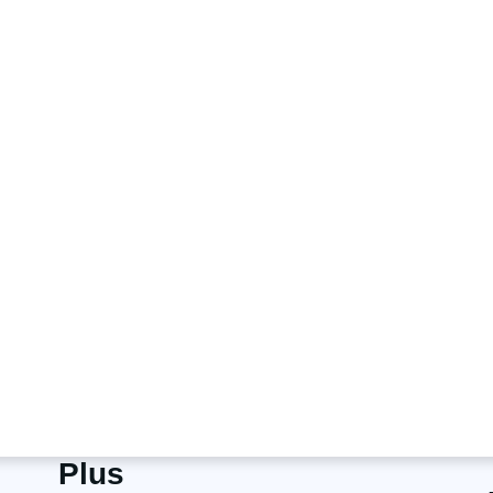
個人
家族
Teams
ジタルライフを
べてのプランには、
無料のカスタマーサポートと
60日
Plus