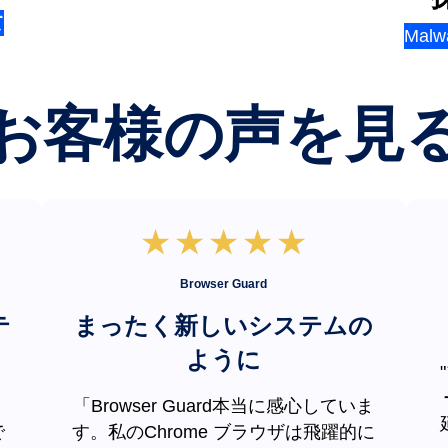
て
Malw
お客様の声を見
Browser Guard
テ
まったく新しいシステムの
ように
で、
「Browser Guard本当に感心していま
で
す。私のChrome ブラウザは飛躍的に