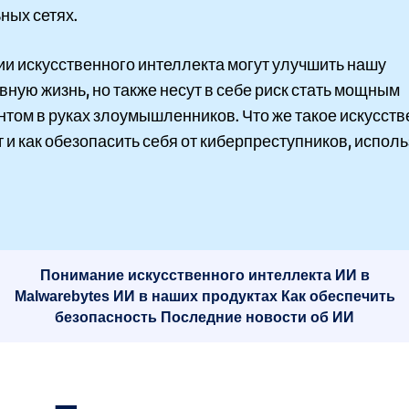
ных сетях.
и искусственного интеллекта могут улучшить нашу
ную жизнь, но также несут в себе риск стать мощным
нтом в руках злоумышленников. Что же такое искусст
 и как обезопасить себя от киберпреступников, испо
Понимание искусственного интеллекта
ИИ в
Malwarebytes
ИИ в наших продуктах
Как обеспечить
безопасность
Последние новости об ИИ