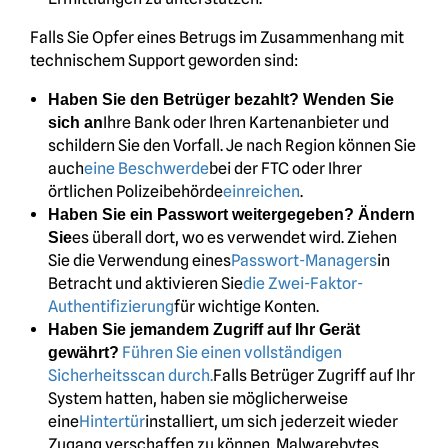
Falls Sie Opfer eines Betrugs im Zusammenhang mit
technischem Support geworden sind:
Haben Sie den Betrüger bezahlt? Wenden Sie
Ihre Bank oder Ihren Kartenanbieter und
sich an
schildern Sie den Vorfall. Je nach Region können Sie
auch
eine Beschwerde
bei der FTC oder Ihrer
örtlichen Polizeibehörde
einreichen
.
Haben Sie ein Passwort weitergegeben? Ändern
es überall dort, wo es verwendet wird. Ziehen
Sie
Sie die Verwendung eines
Passwort-Managers
in
Betracht und aktivieren Sie
die Zwei-Faktor-
Authentifizierung
für wichtige Konten.
Haben Sie jemandem Zugriff auf Ihr Gerät
Führen Sie einen vollständigen
gewährt?
Sicherheitsscan durch.
Falls Betrüger Zugriff auf Ihr
System hatten, haben sie möglicherweise
eine
Hintertür
installiert, um sich jederzeit wieder
Zugang verschaffen zu können. Malwarebytes