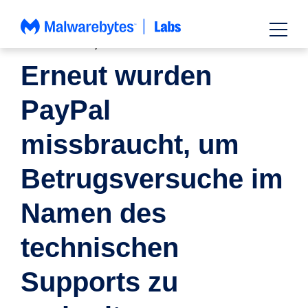
Zum
Inhalt
springen
NACHRICHTEN
,
BETRUGSFÄLLE
Erneut wurden
PayPal
missbraucht, um
Betrugsversuche im
Namen des
technischen
Supports zu