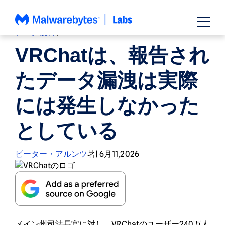
コ
ン
テ
データ侵害
、
ニュース
ン
VRChatは、報告され
ツ
へ
たデータ漏洩は実際
ス
キ
には発生しなかった
ッ
プ
としている
ピーター・アルンツ
著
|
6月11,2026
メイン州司法長官に対し、VRChatのユーザー240万人