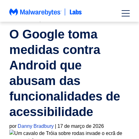
Saltar
para
o
TELEMÓVEL
,
NOTÍCIAS
conteúdo
O Google toma
medidas contra
Android que
abusam das
funcionalidades de
acessibilidade
por
Danny Bradbury
|
17 de março de 2026