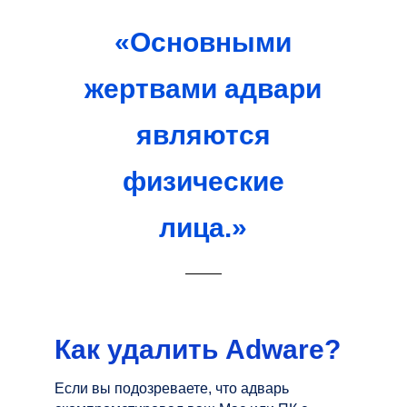
«Основными
жертвами адвари
являются
физические
лица.»
Как удалить Adware?
Если вы подозреваете, что адварь