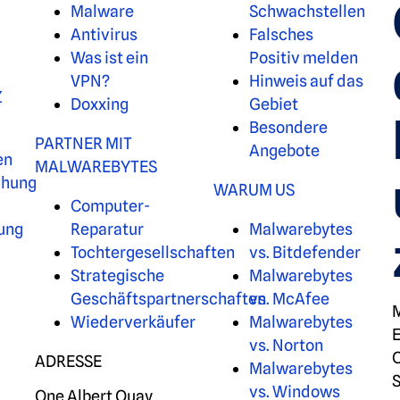
Malware
Schwachstellen
Antivirus
Falsches
Was ist ein
Positiv melden
VPN?
Hinweis auf das
Z
Doxxing
Gebiet
Besondere
PARTNER MIT
Angebote
en
MALWAREBYTES
chung
WARUM US
Computer-
tung
Reparatur
Malwarebytes
Tochtergesellschaften
vs. Bitdefender
Strategische
Malwarebytes
Geschäftspartnerschaften
vs. McAfee
M
Wiederverkäufer
Malwarebytes
E
vs. Norton
C
ADRESSE
Malwarebytes
S
vs. Windows
One Albert Quay