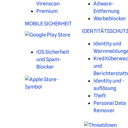
Virenscan
Adware-
Premium
Entfernung
Werbeblocker
MOBILE SICHERHEIT
IDENTITÄTSSCHUT
Identity und
Warnmeldung
iOS Sicherheit
Kreditüberwa
und Spam-
und
Blocker
Berichterstat
Identity und -
auflösung
Theft
Personal Data
Remover