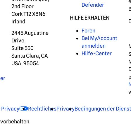
e
Defender
2nd Floor
Cork T12 X8N6
HILFE ERHALTEN
E
Irland
Foren
2445 Augustine
Bei MyAccount
Drive
anmelden
M
Suite 550
Hilfe-Center
S
Santa Clara, CA
M
r
USA, 95054
D
ter
e Privacy
Rechtliches
Privacy
Bedingungen der Dienst
 vorbehalten