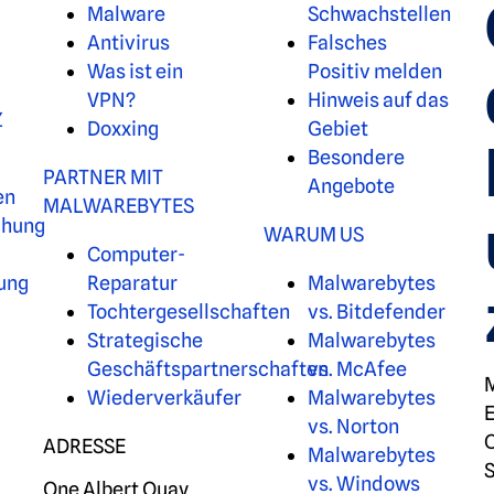
Malware
Schwachstellen
Antivirus
Falsches
Was ist ein
Positiv melden
VPN?
Hinweis auf das
Z
Doxxing
Gebiet
Besondere
PARTNER MIT
Angebote
en
MALWAREBYTES
chung
WARUM US
Computer-
tung
Reparatur
Malwarebytes
Tochtergesellschaften
vs. Bitdefender
Strategische
Malwarebytes
Geschäftspartnerschaften
vs. McAfee
M
Wiederverkäufer
Malwarebytes
E
vs. Norton
C
ADRESSE
Malwarebytes
S
vs. Windows
One Albert Quay