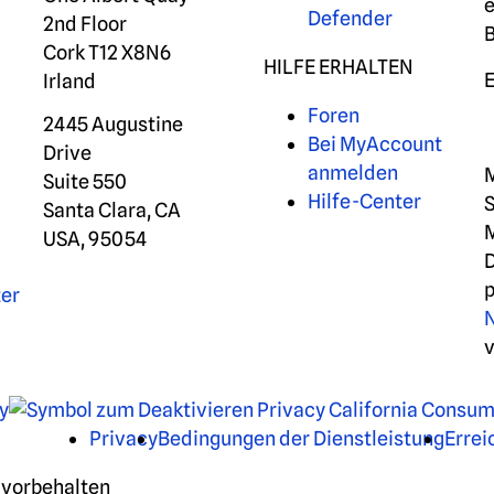
e
Defender
2nd Floor
Cork T12 X8N6
HILFE ERHALTEN
E
Irland
Foren
2445 Augustine
Bei MyAccount
Drive
anmelden
M
Suite 550
Hilfe-Center
S
Santa Clara, CA
M
r
USA, 95054
D
ter
y
Privacy
Bedingungen der Dienstleistung
Errei
 vorbehalten