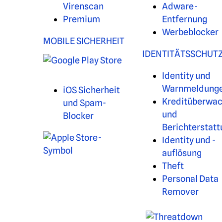
Virenscan
Adware-
Premium
Entfernung
Werbeblocker
MOBILE SICHERHEIT
IDENTITÄTSSCHUT
Identity und
Warnmeldung
iOS Sicherheit
Kreditüberwa
und Spam-
und
Blocker
Berichterstat
Identity und -
auflösung
Theft
Personal Data
Remover