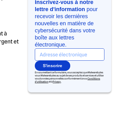
Inscrivez-vous à notre
lettre d'information
pour
recevoir les dernières
nouvelles en matière de
cybersécurité dans votre
t à
boîte aux lettres
rgent et
électronique.
S'inscrire
En soumettant ce formulaire, vous acceptez que Malwarebytes
vous Malwarebytes au sujet de ses produits et services et utilise
vos données personnelles conformément à nos
Conditions
d'utilisation
et à
Privacy
.