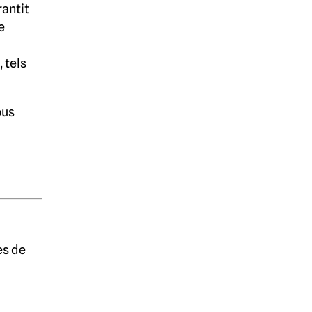
rantit
e
 tels
ous
es de