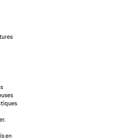
tures
us
euses
ctiques
er.
s
is en