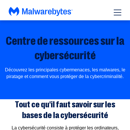
Passer
au
contenu
Centre de ressources sur la
cybersécurité
Découvrez les principales cybermenaces, les malwares, le
piratage et comment vous protéger de la cybercriminalité.
Tout ce qu'il faut savoir sur les
bases de la cybersécurité
La cybersécurité consiste à protéger les ordinateurs,