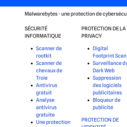
Malwarebytes - une protection de cybersécuri
SÉCURITÉ
PROTECTION DE LA
INFORMATIQUE
PRIVACY
Scanner de
Digital
rootkit
Footprint Scan
Scanner de
Surveillance d
chevaux de
Dark Web
Troie
Suppression
Antivirus
des logiciels
gratuit
publicitaires
Analyse
Bloqueur de
antivirus
publicité
gratuite
PROTECTION DE
Une protection