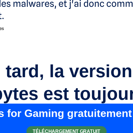
r des malwares, et j'ai donc com
.
es
 tard, la versio
tes est toujour
s for Gaming gratuitement
TÉLÉCHARGEMENT GRATUIT