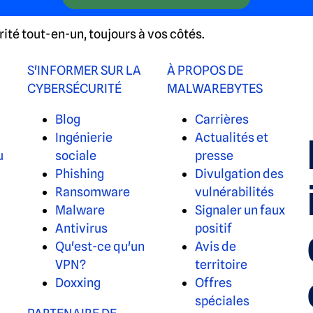
té tout-en-un, toujours à vos côtés.
S'INFORMER SUR LA
À PROPOS DE
CYBERSÉCURITÉ
MALWAREBYTES
Blog
Carrières
Ingénierie
Actualités et
u
sociale
presse
Phishing
Divulgation des
Ransomware
vulnérabilités
Malware
Signaler un faux
Antivirus
positif
Qu'est-ce qu'un
Avis de
VPN?
territoire
Doxxing
Offres
spéciales