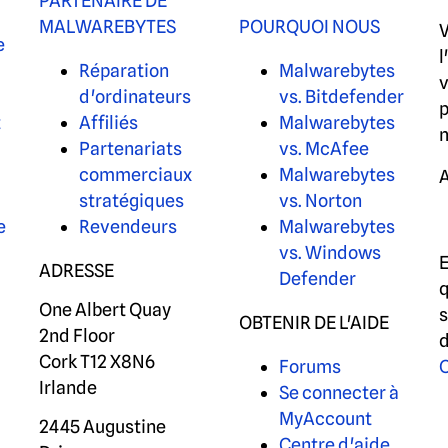
PARTENAIRE DE
MALWAREBYTES
POURQUOI NOUS
V
e
l
Réparation
Malwarebytes
v
d'ordinateurs
vs. Bitdefender
p
t
Affiliés
Malwarebytes
Partenariats
vs. McAfee
commerciaux
Malwarebytes
A
stratégiques
vs. Norton
e
Revendeurs
Malwarebytes
vs. Windows
E
ADRESSE
Defender
One Albert Quay
s
OBTENIR DE L'AIDE
2nd Floor
d
Cork T12 X8N6
Forums
C
Irlande
Se connecter à
MyAccount
2445 Augustine
Centre d'aide