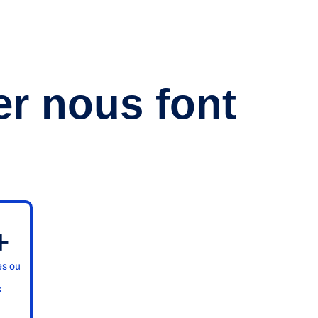
er nous font
+
s ou
s