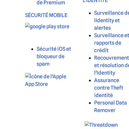
L'IDENTITÉ
de Premium
Surveillance d
SÉCURITÉ MOBILE
lIdentity et
alertes
Surveillance e
rapports de
Sécurité iOS et
crédit
bloqueur de
Recouvrement
spam
et résolution d
l'Identity
Assurance
contre Theft
identité
Personal Data
Remover