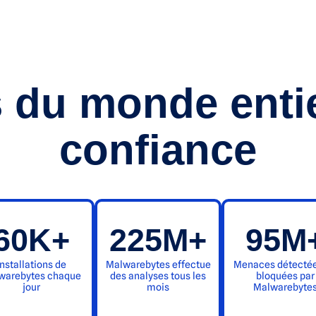
 du monde enti
confiance
60K+
225M+
95M
Installations de
Malwarebytes effectue
Menaces détectée
warebytes chaque
des analyses tous les
bloquées par
jour
mois
Malwarebyte