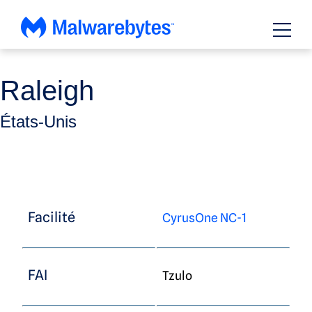
Passer
au
contenu
Raleigh
États-Unis
Facilité
CyrusOne NC-1
FAI
Tzulo