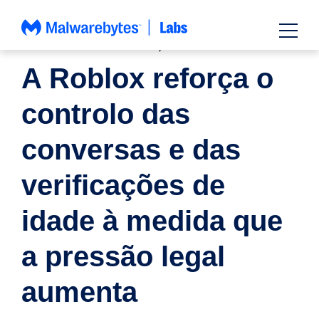
Saltar
para
o
FAMÍLIA E PARENTALIDADE
,
NOTÍCIAS
conteúdo
A Roblox reforça o
controlo das
conversas e das
verificações de
idade à medida que
a pressão legal
aumenta