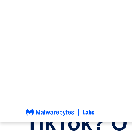
Saltar
para
o
conteúdo
NOTÍCIAS
,
PRIVACY
,
GOLPES
Ganhar
dinheiro p
navegar n
TikTok? O