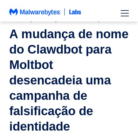
Saltar
para
o
NOTÍCIAS
,
INFORMAÇÕES SOBRE AMEAÇAS
conteúdo
A mudança de nome
do Clawdbot para
Moltbot
desencadeia uma
campanha de
falsificação de
identidade