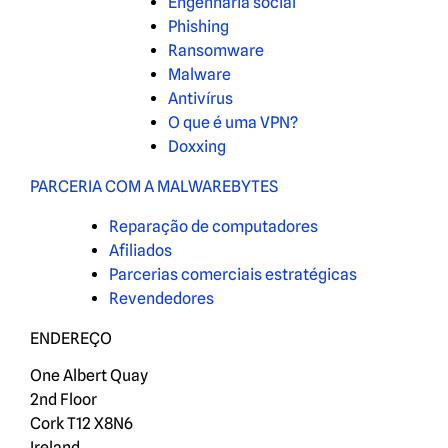
Engenharia social
Phishing
Ransomware
Malware
Antivírus
O que é uma VPN?
Doxxing
PARCERIA COM A MALWAREBYTES
Reparação de computadores
Afiliados
Parcerias comerciais estratégicas
Revendedores
ENDEREÇO
One Albert Quay
2nd Floor
Cork T12 X8N6
Ireland