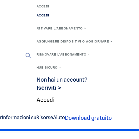
ACCEDI
ACCEDI
ATTIVARE L'ABBONAMENTO >
AGGIUNGERE DISPOSITIVI O AGGIORNARE >
RINNOVARE L'ABBONAMENTO >
HUB SICURO >
di
Non hai un account?
o o
kit.
Iscriviti >
Accedi
iness
Download gratuito
r
Informazioni su
Risorse
Aiuto