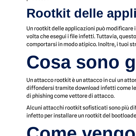
Rootkit delle appl
Un rootkit delle applicazioni può modificare i
volta che esegui i file infetti. Tuttavia, ques
comportarsi in modo atipico. Inoltre, i tuoi s
Cosa sono gl
Un attacco rootkit è un attacco in cui un att
diffondersi tramite download infetti come le a
di phishing come vettore di attacco.
Alcuni attacchi rootkit sofisticati sono più d
infetto per installare un rootkit del bootload
Come vengono