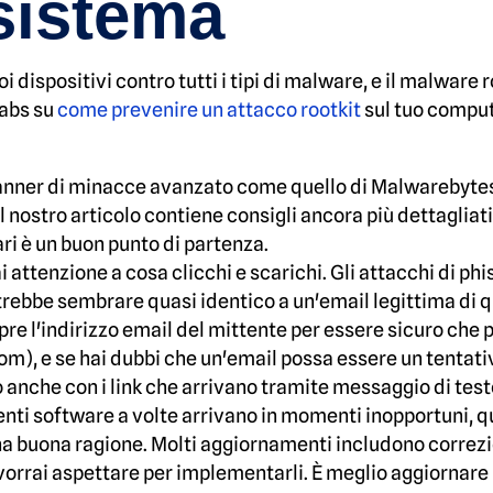
 sistema
dispositivi contro tutti i tipi di malware, e il malware 
Labs su
come prevenire un attacco rootkit
sul tuo comput
 scanner di minacce avanzato come quello di Malwarebyt
 Il nostro articolo contiene consigli ancora più dettagliat
ri è un buon punto di partenza.
fai attenzione a cosa clicchi e scarichi. Gli attacchi di p
otrebbe sembrare quasi identico a un'email legittima di q
pre l'indirizzo email del mittente per essere sicuro che
m), e se hai dubbi che un'email possa essere un tentativo
o anche con i link che arrivano tramite messaggio di tes
enti software a volte arrivano in momenti inopportuni, q
una buona ragione. Molti aggiornamenti includono correzi
vorrai aspettare per implementarli. È meglio aggiornare i