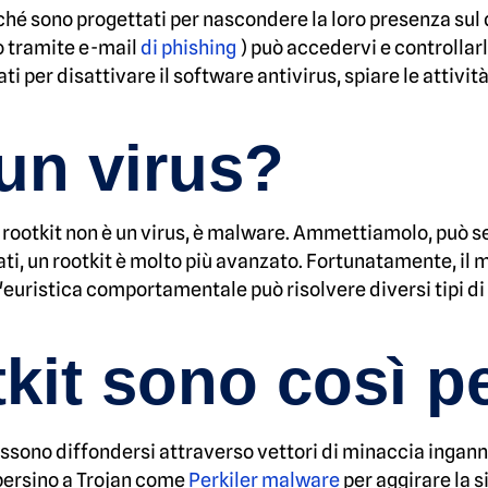
rché sono progettati per nascondere la loro presenza sul
so tramite e-mail
di phishing
) può accedervi e controllar
zati per disattivare il software antivirus, spiare le attivit
 un virus?
rootkit non è un virus, è malware. Ammettiamolo, può se
ti, un rootkit è molto più avanzato. Fortunatamente, il
'euristica comportamentale può risolvere diversi tipi d
tkit sono così p
possono diffondersi attraverso vettori di minaccia inga
o persino a Trojan come
Perkiler malware
per aggirare la s