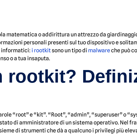
a matematica o addirittura un attrezzo da giardinaggio, n
ormazioni personali presenti sul tuo dispositivo e solita
i informatici:
i rootkit
sono un tipo di
malware
che può co
nso o a tua insaputa.
 rootkit? Defini
parole “root” e “kit”. “Root”, “admin”, “superuser” o “s
stato di amministratore di un sistema operativo. Nel fra
sieme di strumenti che dà a qualcuno i privilegi più elev