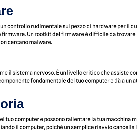
are
un controllo rudimentale sul pezzo di hardware per il quale 
re firmware. Un rootkit del firmware è difficile da trovar
 non cercano malware.
me il sistema nervoso. È un livello critico che assiste co
componente fondamentale del tuo computer e dà a un att
oria
del tuo computer e possono rallentare la tua macchina me
viando il computer, poiché un semplice riavvio cancella 