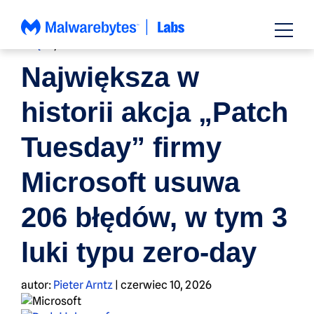
Przejdź
do
zawartości
BŁĘDY
,
AKTUALNOŚCI
Największa w
historii akcja „Patch
Tuesday” firmy
Microsoft usuwa
206 błędów, w tym 3
luki typu zero-day
autor:
Pieter Arntz
|
czerwiec 10, 2026