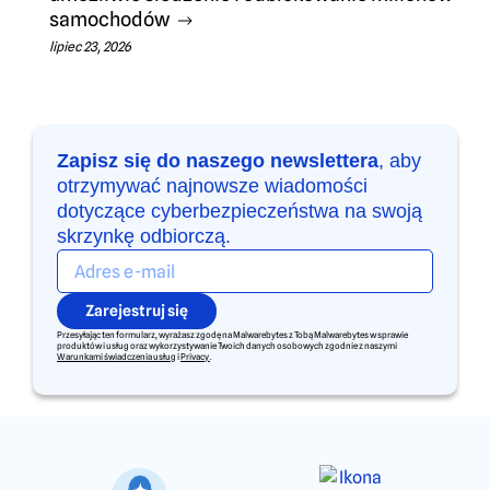
samochodów
lipiec 23, 2026
Zapisz się do naszego newslettera
, aby
otrzymywać najnowsze wiadomości
dotyczące cyberbezpieczeństwa na swoją
skrzynkę odbiorczą.
Zarejestruj się
Przesyłając ten formularz, wyrażasz zgodę na Malwarebytes z Tobą Malwarebytes w sprawie
produktów i usług oraz wykorzystywanie Twoich danych osobowych zgodnie z naszymi
Warunkami świadczenia usług
i
Privacy
.