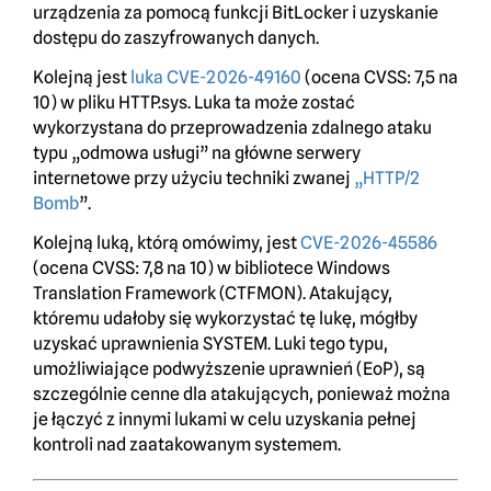
urządzenia za pomocą funkcji BitLocker i uzyskanie
dostępu do zaszyfrowanych danych.
Kolejną jest
luka CVE-2026-49160
(ocena CVSS: 7,5 na
10) w pliku HTTP.sys. Luka ta może zostać
wykorzystana do przeprowadzenia zdalnego ataku
typu „odmowa usługi” na główne serwery
internetowe przy użyciu techniki zwanej
„HTTP/2
Bomb
”.
Kolejną luką, którą omówimy, jest
CVE-2026-45586
(ocena CVSS: 7,8 na 10) w bibliotece Windows
Translation Framework (CTFMON). Atakujący,
któremu udałoby się wykorzystać tę lukę, mógłby
uzyskać uprawnienia SYSTEM. Luki tego typu,
umożliwiające podwyższenie uprawnień (EoP), są
szczególnie cenne dla atakujących, ponieważ można
je łączyć z innymi lukami w celu uzyskania pełnej
kontroli nad zaatakowanym systemem.