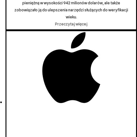
pieniężną w wysokości 942 milionów dolarów, ale także
zobowiązało ją do ulepszenia narzędzi służących do weryfikacji
wieku.
Meta
Przeczytaj więcej
ma
zapłacić
942
miliony
dolarów
za
krzywdę
wyrządzoną
dzieciom