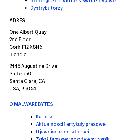
Strategiczne partnerstwa biznesowe
Dystrybutorzy
ADRES
One Albert Quay
2nd Floor
Cork T12 X8N6
Irlandia
2445 Augustine Drive
Suite 550
Santa Clara, CA
USA, 95054
O MALWAREBYTES
Kariera
Aktualności i artykuły prasowe
Ujawnienie podatności
Zgłoś fałszywy pozytywny wynik