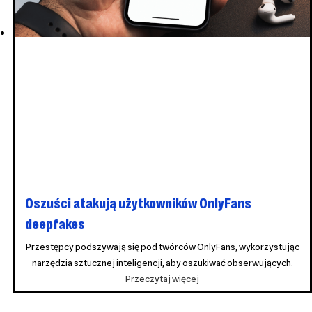
Private
Relay
Oszuści atakują użytkowników OnlyFans
deepfakes
Przestępcy podszywają się pod twórców OnlyFans, wykorzystując
narzędzia sztucznej inteligencji, aby oszukiwać obserwujących.
Oszuści
Przeczytaj więcej
atakują
użytkowników