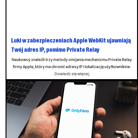
Luki w zabezpieczeniach Apple WebKit ujawniają
Twój adres IP, pomimo Private Relay
Naukowcy znaleźli trzy metody omijania mechanizmu Private Relay
firmy Apple, który ma chronić adresy IP i lokalizację użytkowników.
Luki
Dowiedz się więcej
w
zabezpieczeniach
Apple
WebKit
ujawniają
Twój
adres
IP,
pomimo