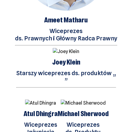
Ameet Matharu
Wiceprezes
ds. Prawnych
i
Główny Radca Prawny
Joey Klein
Starszy wiceprezes ds. produktów „
”
Atul Dhingra
Michael Sherwood
Wiceprezes
Wiceprezes
Inżynieria
ds. Produktu