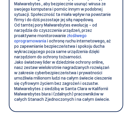
Malwarebytes , aby bezpiecznie usunąć wirusa ze
swojego komputera i pomóc innym w podobnej
sytuacji. Społeczność ta miała wpływ na powstanie
firmy i do dziś pozostaje jej siłą napędową.
Od tamtej pory Malwarebytes ewolucję – od
narzędzia do czyszczenia urządzeń, przez
proaktywne monitorowanie
złośliwego
oprogramowania
i ochronę ruchu internetowego, aż
po zapewnianie bezpieczeństwa i spokoju ducha
wykraczającego poza same urządzenia dzięki
narzędziom do ochrony tożsamości.
Jako światowy lider w dziedzinie ochrony online,
nasz zestaw wielokrotnie nagradzanych rozwiązań
w zakresie cyberbezpieczeństwa i prywatności
umożliwia milionom ludzi na całym świecie cieszenie
się cyfrowym życiem bez zagrożeń i oszustw.
Malwarebytes z siedzibą w Santa Clara w Kalifornii
Malwarebytes biura i (zdalnych) pracowników w
całych Stanach Zjednoczonych i na całym świecie.