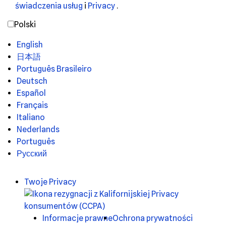
świadczenia usług
i
Privacy
.
Polski
English
日本語
Português Brasileiro
Deutsch
Español
Français
Italiano
Nederlands
Português
Русский
Twoje Privacy
Informacje prawne
Ochrona prywatności