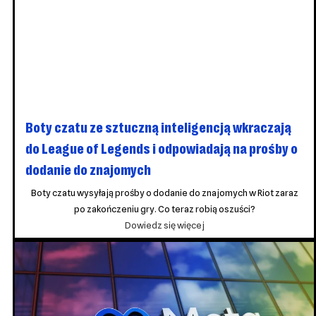
Boty czatu ze sztuczną inteligencją wkraczają
do League of Legends i odpowiadają na prośby o
dodanie do znajomych
Boty czatu wysyłają prośby o dodanie do znajomych w Riot zaraz
po zakończeniu gry. Co teraz robią oszuści?
Boty
Dowiedz się więcej
czatu
oparte
na
sztucznej
inteligencji