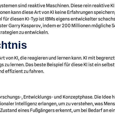
stemen sind reaktive Maschinen. Diese rein reaktive KI r
onen kann diese Art von KI keine Erfahrungen speichern
el für diesen KI-Typ ist IBMs eigens entwickelter schac
ter Garry Kasparov, indem er 200 Millionen mögliche 
trategien zu entwickeln.
htnis
rt von KI, die reagieren
und lernen kann. KI mit begrenz
 zu lernen. Das beste Beispiel für diese KI ist ein sel
d effizient zu fahren.
Forschungs-, Entwicklungs- und Konzeptphase. Die Idee hi
aler Intelligenz erlangen, um zu verstehen, was Mensc
 Zustand eines Fußgängers erkennt, um bei Bedarf an e