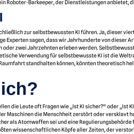
e ein Roboter-Barkeeper, der Dienstleistungen anbietet,
I
ließlich zur selbstbewussten KI führen. Ja, dieser vierte
 Experten sagen, dass wir Jahrhunderte von dieser Art 
ein oder zwei Jahrzehnten erleben werden. Selbstbewusste
retische Verwendung für selbstbewusste KI ist die Wel
n Raumfahrt standhalten können, könnten theoretisch he
lich?
ellen die Leute oft Fragen wie „Ist KI sicher?“ oder „Is
der Maschinen die Menschheit zerstört oder versklavt ha
cher als Atomwaffen sei und eine Regulierungsbehörde 
ößten wissenschaftlichen Köpfe aller Zeiten, der verst