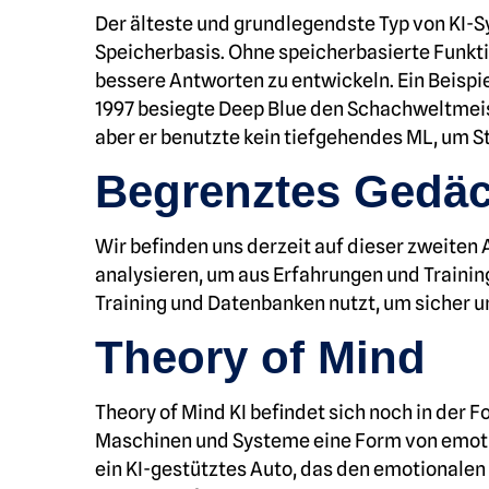
Der älteste und grundlegendste Typ von KI-Sy
Speicherbasis. Ohne speicherbasierte Funkti
bessere Antworten zu entwickeln. Ein Beispi
1997 besiegte Deep Blue den Schachweltmeis
aber er benutzte kein tiefgehendes ML, um S
Begrenztes Gedäc
Wir befinden uns derzeit auf dieser zweiten A
analysieren, um aus Erfahrungen und Trainings
Training und Datenbanken nutzt, um sicher un
Theory of Mind
Theory of Mind KI befindet sich noch in der 
Maschinen und Systeme eine Form von emotion
ein KI-gestütztes Auto, das den emotionalen