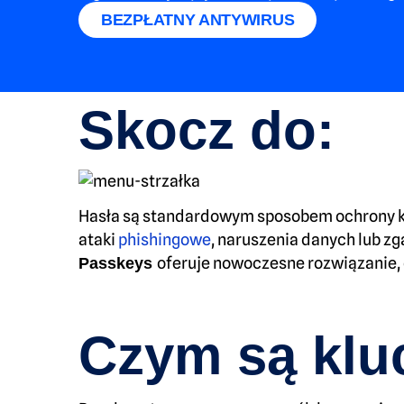
BEZPŁATNY ANTYWIRUS
Skocz do:
Hasła są standardowym sposobem ochrony kon
ataki
phishingowe
, naruszenia danych lub 
oferuje nowoczesne rozwiązanie, c
Passkeys
Czym są klu