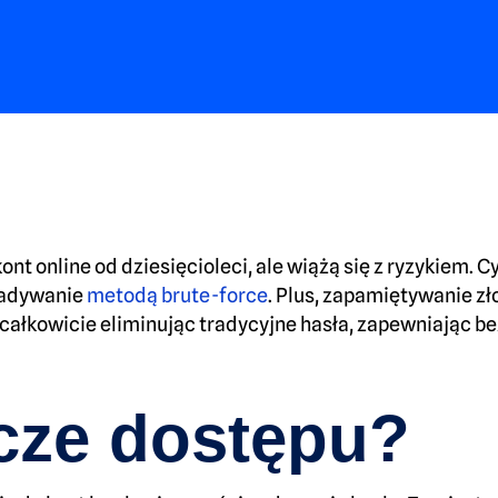
t online od dziesięcioleci, ale wiążą się z ryzykiem. 
zgadywanie
metodą brute-force
. Plus, zapamiętywanie zło
ałkowicie eliminując tradycyjne hasła, zapewniając bez
cze dostępu?