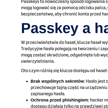
Passkeys to nowoczesny sposób logowania si
mogą logować się za pomocą odcisku palca,
bezpieczeństwa, aby chronić konta przed hac
Passkey a ha
W przeciwieństwie do haseł, klucze haseł w
Tradycyjne hasła polegają na tworzeniu i zap
mogą zostać skradzione, odgadnięte lub wy
uwierzytelniania.
Oto czym różnią się klucze dostępu od haseł:
: Hasło jest
Brak wspólnych sekretów
przechowuje tajną część na urządzeniu i
zapisanego hasła.
: hacker m
Ochrona przed phishingiem
dostępu działają tylko na prawdziwej st