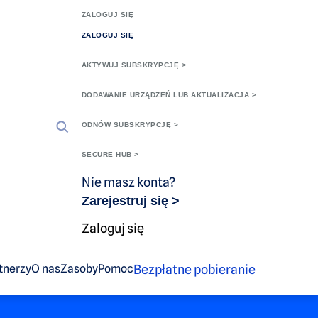
ZALOGUJ SIĘ
ZALOGUJ SIĘ
AKTYWUJ SUBSKRYPCJĘ >
DODAWANIE URZĄDZEŃ LUB AKTUALIZACJA >
kluczy
ODNÓW SUBSKRYPCJĘ >
SECURE HUB >
cz dostępu
Nie masz konta?
Zarejestruj się >
Zaloguj się
Bezpłatne pobieranie
tnerzy
O nas
Zasoby
Pomoc