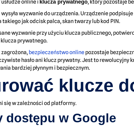
 usłudze online i
, który pozostaje b
klucza prywatnego
a wysyła wyzwanie do urządzenia. Urządzenie podpisuj
akiego jak odcisk palca, skan twarzy lub kod PIN.
isane wyzwanie przy użyciu klucza publicznego, potwie
 klucza prywatnego.
t zagrożona,
bezpieczeństwo online
pozostaje bezpieczn
ywiste hasło ani klucz prywatny. Jest to rewolucyjny 
ania bardziej płynnym i bezpiecznym.
urować klucze d
ni się w zależności od platformy.
y dostępu w Google