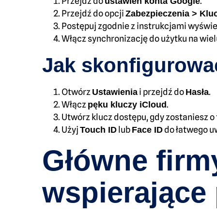
Przejdź do
.
ustawień konta Google
Przejdź do opcji
Zabezpieczenia > Klu
Postępuj zgodnie z instrukcjami wyświe
Włącz synchronizację do użytku na wiel
Jak skonfigurowa
Otwórz
i przejdź do
.
Ustawienia
Hasła
Włącz
.
pęku kluczy iCloud
Utwórz klucz dostępu, gdy zostaniesz o
Użyj
lub
do łatwego uw
Touch ID
Face ID
Główne firm
wspierające