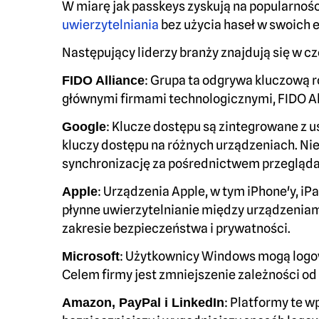
W miarę jak passkeys zyskują na popularnośc
uwierzytelniania
bez użycia haseł w swoich 
Następujący liderzy branży znajdują się w cz
: Grupa ta odgrywa kluczową 
FIDO Alliance
głównymi firmami technologicznymi, FIDO A
: Klucze dostępu są zintegrowane z 
Google
kluczy dostępu na różnych urządzeniach. Nie
synchronizację za pośrednictwem przegląda
: Urządzenia Apple, w tym iPhone'y, i
Apple
płynne uwierzytelnianie między urządzeniam
zakresie bezpieczeństwa i prywatności.
: Użytkownicy Windows mogą logowa
Microsoft
Celem firmy jest zmniejszenie zależności od
: Platformy te 
Amazon, PayPal i LinkedIn