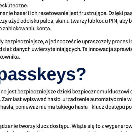
ieskuteczne.
nanie haseł i ich resetowanie jest frustrujące. Dzięki p
 użyć odcisku palca, skanu twarzy lub kodu PIN, aby be
o zablokowaniu konta.
ły bezpieczniejsze, a jednocześnie upraszczały proces 
adzież danych uwierzytelniających. Ta innowacja sprawia,
tkownika.
 passkeys?
nline jest bezpieczniejsze dzięki bezpiecznemu klucz
r. Zamiast wpisywać hasło, urządzenie automatycznie 
hasła, ponieważ nie ma takiego hasła - klucz dostępu po
ządzenie tworzy klucz dostępu. Wiąże się to z wygenero