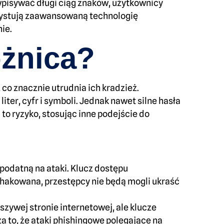
wpisywać długi ciąg znaków, użytkownicy
rzystują zaawansowaną technologię
ie.
óżnica?
, co znacznie utrudnia ich kradzież.
ter, cyfr i symboli. Jednak nawet silne hasła
 to ryzyko, stosując inne podejście do
ą podatną na ataki. Klucz dostępu
 zhakowana, przestępcy nie będą mogli ukraść
zywej stronie internetowej, ale klucze
za to, że ataki phishingowe polegające na