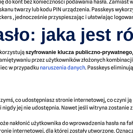
ę do kont bez konieczności podawania hasła. Zamiast 
 skanu twarzy lub kodu PIN urządzenia. Passkeys wyko
kers , jednocześnie przyspieszając i ułatwiając logowan
sło: jaka jest r
ykorzystują
szyfrowanie klucza publiczno-prywatnego
amiętywaniu przez użytkowników złożonych kombinacji li
ciec w przypadku
naruszenia danych
. Passkeys eliminują
 czymś, co udostępniasz stronie internetowej, co czyni j
 nigdy jej nie udostępnia. Nawet jeśli witryna zostanie
oże nakłonić użytkownika do wprowadzenia hasła na fałs
ronie internetowej, dla której zostały utworzone. Oznac