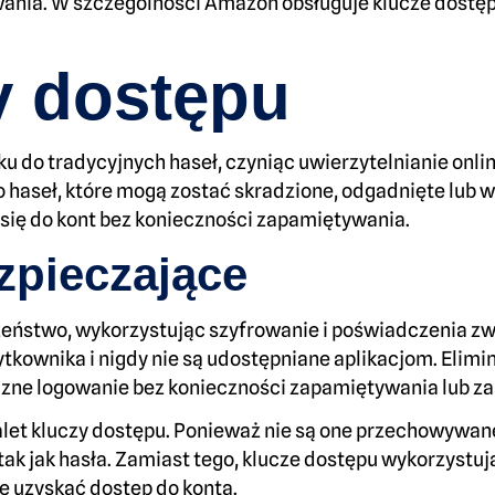
wania. W szczególności Amazon obsługuje klucze dostęp
y dostępu
u do tradycyjnych haseł, czyniąc uwierzytelnianie onl
o haseł, które mogą zostać skradzione, odgadnięte lub 
się do kont bez konieczności zapamiętywania.
zpieczające
eństwo, wykorzystując szyfrowanie i poświadczenia zw
tkownika i nigdy nie są udostępniane aplikacjom. Elimin
eczne logowanie bez konieczności zapamiętywania lub z
alet kluczy dostępu. Ponieważ nie są one przechowywane
ak jak hasła. Zamiast tego, klucze dostępu wykorzystu
e uzyskać dostęp do konta.