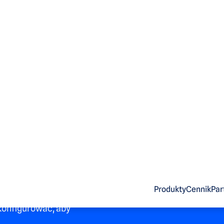
ie dotyczące 
o to jest klu
a?
nia się do kont
Produkty
Cennik
Par
ze dostępu zwiększają
skonfigurować, aby