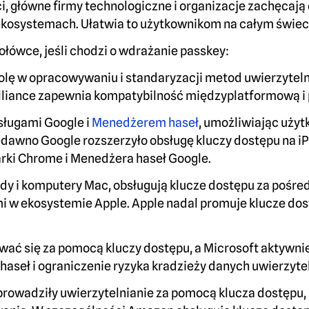
i, główne firmy technologiczne i organizacje zachęcają
ekosystemach. Ułatwia to użytkownikom na całym świeci
ołówce, jeśli chodzi o wdrażanie passkey:
rolę w opracowywaniu i standaryzacji metod uwierzytel
lliance zapewnia kompatybilność międzyplatformową i
usługami Google i
Menedżerem haseł
, umożliwiając uży
dawno Google rozszerzyło obsługę kluczy dostępu na iPh
rki Chrome i Menedżera haseł Google.
Pady i komputery Mac, obsługują klucze dostępu za poś
i w ekosystemie Apple. Apple nadal promuje klucze do
ć się za pomocą kluczy dostępu, a Microsoft aktywnie
 haseł i ograniczenie ryzyka kradzieży danych uwierzyte
wprowadziły uwierzytelnianie za pomocą klucza dostępu